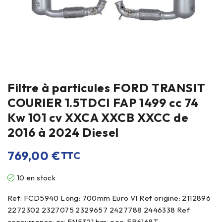
Filtre à particules FORD TRANSIT
COURIER 1.5TDCI FAP 1499 cc 74
Kw 101 cv XXCA XXCB XXCC de
2016 à 2024 Diesel
769,00
€
TTC
10 en stock
Ref: FCD5940 Long: 700mm Euro VI Ref origine: 2112896
2272302 2327075 2329657 2427788 2446338 Ref
concurrence: as: FN5321 bm: eec: FR6168T