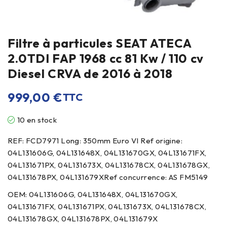
Filtre à particules SEAT ATECA
2.0TDI FAP 1968 cc 81 Kw / 110 cv
Diesel CRVA de 2016 à 2018
999,00
€
TTC
10 en stock
REF: FCD7971 Long: 350mm Euro VI Ref origine:
04L131606G, 04L131648X, 04L131670GX, 04L131671FX,
04L131671PX, 04L131673X, 04L131678CX, 04L131678GX,
04L131678PX, 04L131679XRef concurrence: AS FM5149
OEM: 04L131606G, 04L131648X, 04L131670GX,
04L131671FX, 04L131671PX, 04L131673X, 04L131678CX,
04L131678GX, 04L131678PX, 04L131679X