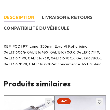
DESCRIPTION
LIVRAISON & RETOURS
COMPATIBILITÉ DU VÉHICULE
REF: FCD7971 Long: 350mm Euro VI Ref origine:
04L131606G, 04L131648X, 04L131670GX, 04L131671FX,
04L131671PX, 04L131673X, 04L131678CX, 04L131678GX,
04L131678PX, 04L131679XRef concurrence: AS FM5149
Produits similaires
-14%